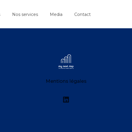
s
Nos services
Media
Contact
My Next Step
Mentions légales
Linkedin