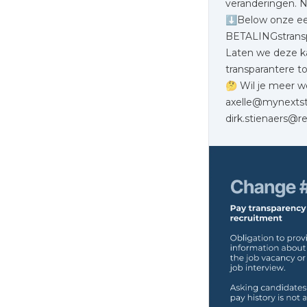
veranderingen. 
⬇️Below onze eer
BETALINGstransp
Laten we deze k
transparantere t
🤔 Wil je meer w
axelle@mynextste
dirk.stienaers@