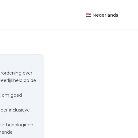
🇳🇱 Nederlands
erordening over
erlijkheid op de
aal om goed
meer inclusieve
methodologieën
omende