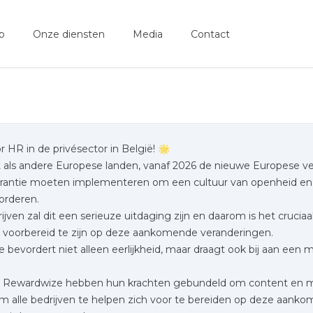
p
Onze diensten
Media
Contact
 HR in de privésector in België! 🌟
et als andere Europese landen, vanaf 2026 de nieuwe Europese v
rantie moeten implementeren om een cultuur van openheid en e
orderen.
ijven zal dit een serieuze uitdaging zijn en daarom is het cruci
 voorbereid te zijn op deze aankomende veranderingen.
 bevordert niet alleen eerlijkheid, maar draagt ook bij aan een 
n Rewardwize hebben hun krachten gebundeld om content en 
m alle bedrijven te helpen zich voor te bereiden op deze aank