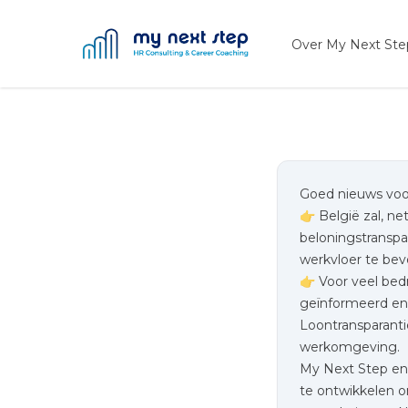
My Next Step
Over My Next Ste
Goed nieuws voor
👉 België zal, n
beloningstranspa
werkvloer te bev
👉 Voor veel bedr
geïnformeerd en
Loontransparantie
werkomgeving.
My Next Step e
te ontwikkelen o