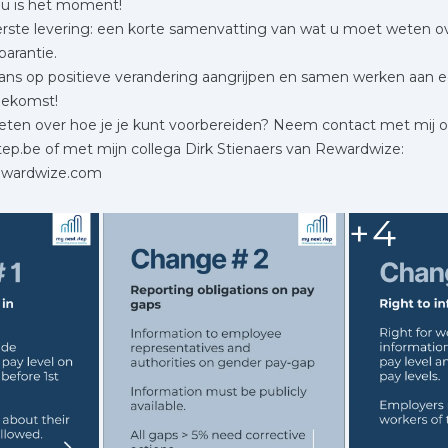
Nu is het moment!
ste levering: een korte samenvatting van wat u moet weten over
arantie.
ans op positieve verandering aangrijpen en samen werken aan 
oekomst!
eten over hoe je je kunt voorbereiden? Neem contact met mij 
p.be of met mijn collega Dirk Stienaers van Rewardwize:
rewardwize.com
+4