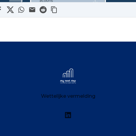
in
acebook
X
WhatsApp
Mail
Reddit
My Next Step
Wettelijke vermelding
Linkedin